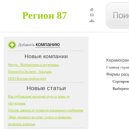
Регион 87
компанию
Добавить
Новые компании
Керамогран
Фатум - Компьютеры и оргтехника
Главная стра
ПроектТехЭксперт - Анадырь
Фирмы раз
ООО Востокстройэксперт
Сортиров
Новые статьи
Выберите
Как публикация проходит путь от темы до
обсуждения
Отклик зависит от точности рекламного сообщения
Эфир держится на сетке, голосе и привычке
включать вовремя