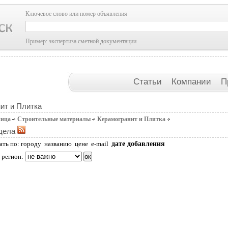
Ключевое слово или номер объявления
Пример: экспертиза сметной документации
Статьи
Компании
П
ит и Плитка
ница
Строительные материалы
Керамогранит и Плитка
дела
дате добавления
ать по:
городу
названию
цене
e-mail
 регион: