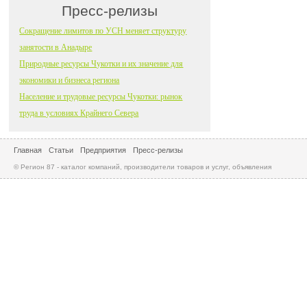
Пресс-релизы
Сокращение лимитов по УСН меняет структуру
занятости в Анадыре
Природные ресурсы Чукотки и их значение для
экономики и бизнеса региона
Население и трудовые ресурсы Чукотки: рынок
труда в условиях Крайнего Севера
Главная
Статьи
Предприятия
Пресс-релизы
© Регион 87 - каталог компаний, производители товаров и услуг, объявления