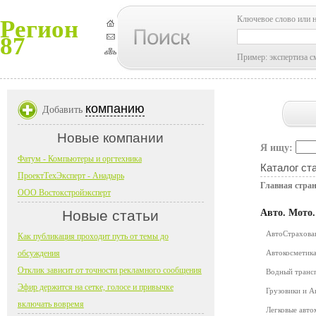
Ключевое слово или 
Регион
87
Пример: экспертиза с
компанию
Добавить
Новые компании
Я ищу:
Фатум - Компьютеры и оргтехника
Каталог ст
ПроектТехЭксперт - Анадырь
Главная стра
ООО Востокстройэксперт
Новые статьи
Авто. Мото
АвтоСтрахов
Как публикация проходит путь от темы до
обсуждения
Автокосметика
Отклик зависит от точности рекламного сообщения
Водный транс
Эфир держится на сетке, голосе и привычке
Грузовики и 
включать вовремя
Легковые авт