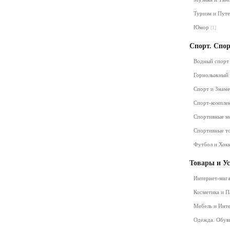
Туризм и Пут
Юмор
[1]
Спорт. Спо
Водный спор
Горнолыжный
Спорт и Знам
Спорт-компле
Спортивные м
Спортивные т
Футбол и Хок
Товары и У
Интернет-маг
Косметика и 
Мебель и Инт
Одежда. Обув