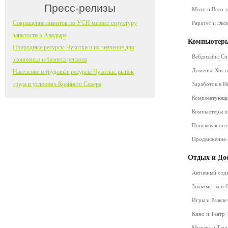
Пресс-релизы
Мото и Вело 
Сокращение лимитов по УСН меняет структуру
Раритет и Экс
занятости в Анадыре
Компьютеры
Природные ресурсы Чукотки и их значение для
Вебдизайн. Со
экономики и бизнеса региона
Домены. Хост
Население и трудовые ресурсы Чукотки: рынок
труда в условиях Крайнего Севера
Заработок в 
Комплектующ
Компьютеры и
Поисковая оп
Продвижение 
Отдых и До
Активный от
Знакомства и
Игры и Развл
Кино и Театр
Музыка и Та