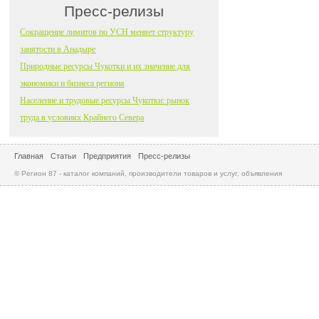
Пресс-релизы
Сокращение лимитов по УСН меняет структуру
занятости в Анадыре
Природные ресурсы Чукотки и их значение для
экономики и бизнеса региона
Население и трудовые ресурсы Чукотки: рынок
труда в условиях Крайнего Севера
Главная
Статьи
Предприятия
Пресс-релизы
© Регион 87 - каталог компаний, производители товаров и услуг, объявления