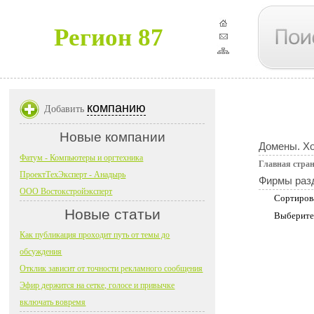
Регион 87
компанию
Добавить
Новые компании
Домены. Хо
Фатум - Компьютеры и оргтехника
Главная стра
ПроектТехЭксперт - Анадырь
Фирмы раз
ООО Востокстройэксперт
Сортиров
Новые статьи
Выберите
Как публикация проходит путь от темы до
обсуждения
Отклик зависит от точности рекламного сообщения
Эфир держится на сетке, голосе и привычке
включать вовремя