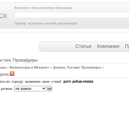
Ключевое слово или номер объявления
Пример: экспертиза сметной документации
Статьи
Компании
П
стинг. Провайдеры
ница
Компьютеры и Интернет
Домены. Хостинг. Провайдеры
дела
дате добавления
ать по:
городу
названию
цене
e-mail
 регион: