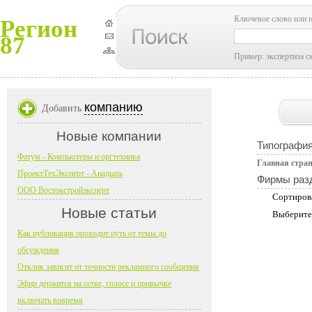
Ключевое слово или 
Регион
87
Пример: экспертиза с
компанию
Добавить
Новые компании
Типографи
Фатум - Компьютеры и оргтехника
Главная стра
ПроектТехЭксперт - Анадырь
Фирмы раз
ООО Востокстройэксперт
Сортиров
Новые статьи
Выберите
Как публикация проходит путь от темы до
обсуждения
Отклик зависит от точности рекламного сообщения
Эфир держится на сетке, голосе и привычке
включать вовремя