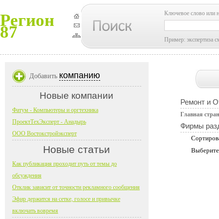
Ключевое слово или 
Регион
87
Пример: экспертиза с
компанию
Добавить
Новые компании
Ремонт и О
Фатум - Компьютеры и оргтехника
Главная стра
ПроектТехЭксперт - Анадырь
Фирмы раз
ООО Востокстройэксперт
Сортиров
Новые статьи
Выберите
Как публикация проходит путь от темы до
обсуждения
Отклик зависит от точности рекламного сообщения
Эфир держится на сетке, голосе и привычке
включать вовремя