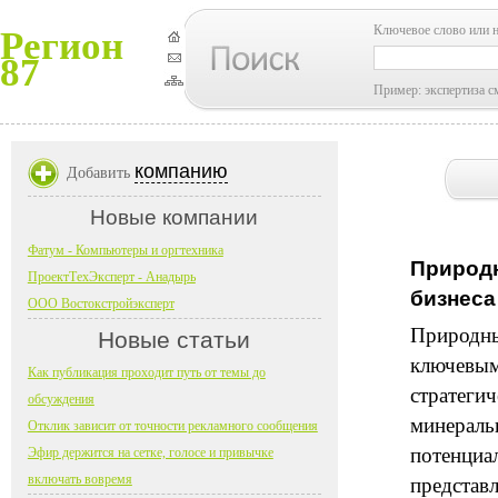
Ключевое слово или 
Регион
87
Пример: экспертиза с
компанию
Добавить
Новые компании
Фатум - Компьютеры и оргтехника
Природн
ПроектТехЭксперт - Анадырь
бизнеса
ООО Востокстройэксперт
Природны
Новые статьи
ключевым
Как публикация проходит путь от темы до
стратегич
обсуждения
минераль
Отклик зависит от точности рекламного сообщения
потенциа
Эфир держится на сетке, голосе и привычке
включать вовремя
представл