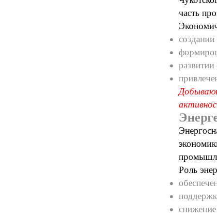
часть пр
Экономич
создании 
формиров
развитии
привлече
Добывающ
активнос
Энерг
Энергосн
экономик
промышле
Роль энер
обеспече
поддержк
снижение