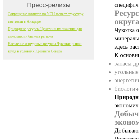
Пресс-релизы
специфич
Ресур
Сокращение лимитов по УСН меняет структуру
округ
занятости в Анадыре
Природные ресурсы Чукотки и их значение для
Чукотка о
экономики и бизнеса региона
минераль
Население и трудовые ресурсы Чукотки: рынок
здесь ра
труда в условиях Крайнего Севера
К основн
запасы д
угольные
энергетич
биологич
Природн
экономич
Добыч
эконо
Добывающ
Чукотско