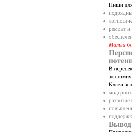
Ниши для
подрядны
логистич
ремонт и
обеспече
Малый би
Персп
потен
В перспе
экономич
Ключевые
модерниз
развитие
повышени
поддержк
Вывод