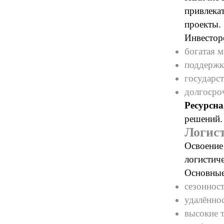
привлека
проекты.
Инвестор
богатая м
поддержк
государст
долгосро
Ресурсна
решений.
Логист
Освоение
логистич
Основные
сезонност
удалённо
высокие 