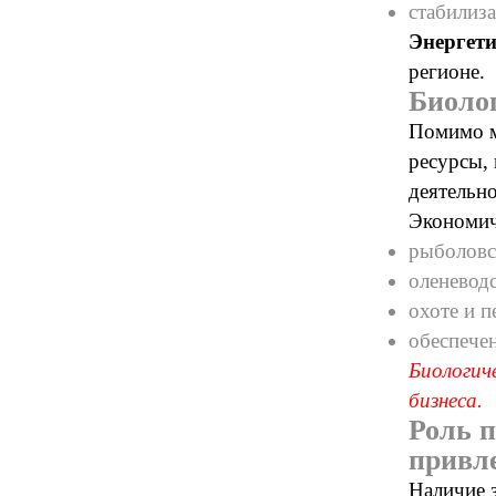
стабилиз
Энергет
регионе.
Биоло
Помимо м
ресурсы,
деятельно
Экономич
рыболовс
оленеводс
охоте и п
обеспечен
Биологич
бизнеса.
Роль 
привл
Наличие 