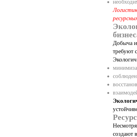
необходи
Логистик
ресурсны
Эколог
бизнес
Добыча и
требуют 
Экологич
минимиза
соблюден
восстано
взаимоде
Экологич
устойчиво
Ресур
Несмотря
создают 