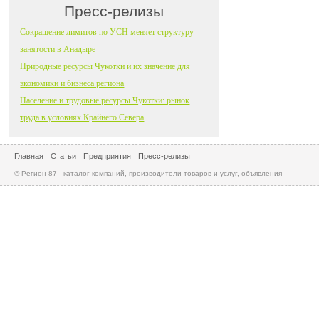
Пресс-релизы
Сокращение лимитов по УСН меняет структуру
занятости в Анадыре
Природные ресурсы Чукотки и их значение для
экономики и бизнеса региона
Население и трудовые ресурсы Чукотки: рынок
труда в условиях Крайнего Севера
Главная
Статьи
Предприятия
Пресс-релизы
© Регион 87 - каталог компаний, производители товаров и услуг, объявления