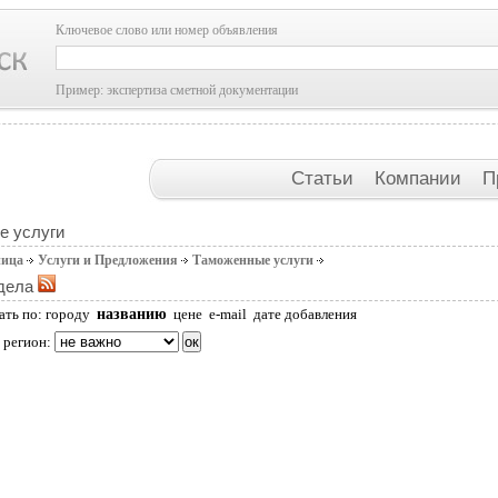
Ключевое слово или номер объявления
Пример: экспертиза сметной документации
Статьи
Компании
П
е услуги
ница
Услуги и Предложения
Таможенные услуги
дела
названию
ать по:
городу
цене
e-mail
дате добавления
 регион: