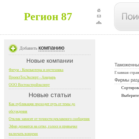
Регион 87
компанию
Добавить
Новые компании
Таможенны
Фатум - Компьютеры и оргтехника
Главная стра
ПроектТехЭксперт - Анадырь
Фирмы раз
ООО Востокстройэксперт
Сортиров
Новые статьи
Выберите
Как публикация проходит путь от темы до
обсуждения
Отклик зависит от точности рекламного сообщения
Эфир держится на сетке, голосе и привычке
включать вовремя